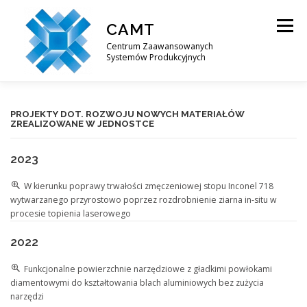
Przejdź
do
CAMT
Menu
treści
Centrum Zaawansowanych
Systemów Produkcyjnych
O NAS
OFERTA BADAWCZA
PROJEKTY
PROJEKTY DOT. ROZWOJU NOWYCH MATERIAŁÓW
ZREALIZOWANE W JEDNOSTCE
2023
KONTAKT
W kierunku poprawy trwałości zmęczeniowej stopu Inconel 718
wytwarzanego przyrostowo poprzez rozdrobnienie ziarna in-situ w
procesie topienia laserowego
2022
Funkcjonalne powierzchnie narzędziowe z gładkimi powłokami
diamentowymi do kształtowania blach aluminiowych bez zużycia
narzędzi