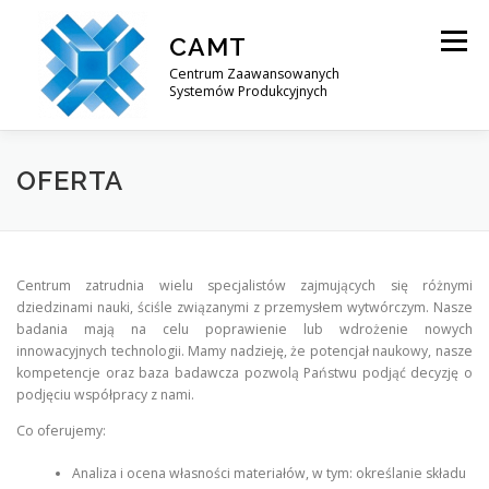
Przejdź
do
CAMT
Menu
treści
Centrum Zaawansowanych
Systemów Produkcyjnych
O NAS
OFERTA BADAWCZA
PROJEKTY
OFERTA
KONTAKT
Centrum zatrudnia wielu specjalistów zajmujących się różnymi
dziedzinami nauki, ściśle związanymi z przemysłem wytwórczym. Nasze
badania mają na celu poprawienie lub wdrożenie nowych
innowacyjnych technologii. Mamy nadzieję, że potencjał naukowy, nasze
kompetencje oraz baza badawcza pozwolą Państwu podjąć decyzję o
podjęciu współpracy z nami.
Co oferujemy:
Analiza i ocena własności materiałów, w tym: określanie składu