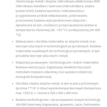
chemicznego metali i stopów; mikroskopia elektronowa SEM;
mikroskopia świetlana i laserowa (mikrostruktura, analiza
powierzchni); badania twardości i mikrotwardości;
przygotowanie próbek (inkludowanie, polerowanie,
przecinanie); badania wytrzymałościowe statyczne i
dynamiczne (w tym, możliwość przeprowadzenia testów w
temperaturze obniżonej (do -150 °C) i podwyższonej (do 600
°C))
Wytwarzanie i obróbka materiałów ze stopów metali oraz
tworzyw sztucznych w technnologiach przyrostowych. Badania
materiałów wsadowych do technologii przyrostowych, w tym
proszków tworzyw sztucznych i metali
Ekspertyzy poawaryjne / technologiczne i dobór materiałów.
Badania nieniszczące. Digitalizacja obiektów fizycznych
metodami inżynierii odwotnej oraz wysokorozdzielczej
tomografii komputerowej
Obróbka cieplna stopów metali, w tym w piecu próżniowym
(próżnia 1*10^-5 mbar) wysokotemperaturowym (tempertura
max. 1550 st. C / komora 300 x 300 x 400 mm)
Badania technologiczne i opracowywanie nowych technologii
obróbki laserowej (napawanie, spawanie, cięcie, hartowanie,