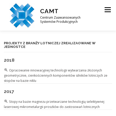
Przejdź
do
CAMT
Menu
treści
Centrum Zaawansowanych
Systemów Produkcyjnych
O NAS
OFERTA BADAWCZA
PROJEKTY
PROJEKTY Z BRANŻY LOTNICZEJ ZREALIZAOWANE W
JEDNOSTCE
2018
KONTAKT
Opracowanie innowacyjnej technologii wytwarzania złożonych
geometrycznie, cienkościennych komponentów silników lotniczych ze
stopów na bazie niklu
2017
Stopy na bazie magnezu przetwarzane technologią selektywnej
laserowej mikrometalurgii proszków do zastosowań lotnicznych