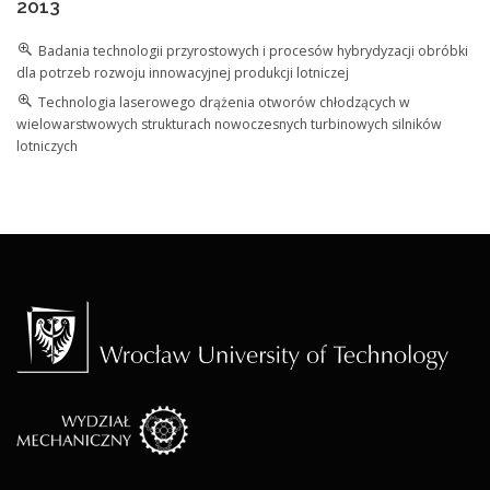
2013
Badania technologii przyrostowych i procesów hybrydyzacji obróbki
dla potrzeb rozwoju innowacyjnej produkcji lotniczej
Technologia laserowego drążenia otworów chłodzących w
wielowarstwowych strukturach nowoczesnych turbinowych silników
lotniczych