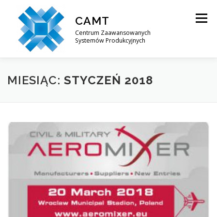
Przejdź
do
CAMT
Menu
treści
Centrum Zaawansowanych
Systemów Produkcyjnych
O NAS
OFERTA BADAWCZA
PROJEKTY
MIESIĄC:
STYCZEŃ 2018
KONTAKT